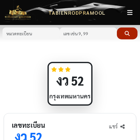
TABIENRODPRAMOOL
งว
52
กรุงเทพมหานคร
เลขทะเบียน
แชร์
งว
52