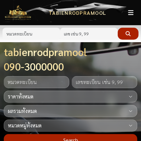
TABIENRODPRAMOOL
tabienrodpramool
090-3000000
Search