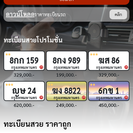
ดาวน์โหลด
ราคาทะเบียนรถ
คลิก
ทะเบียนสวยโปรโมชั่น
ฆส
กพ
กฌ
86
3
33
9
444
กรุงเทพมหานคร
กรุงเทพมหานคร
กรุงเทพมหานคร
24
18
329,000.-
450,000.-
269,000.-
กข
กฎ
ขย
6
1
5
5555
2
555
กรุงเทพมหานคร
กรุงเทพมหานคร
กรุงเทพมหานคร
5
10
450,000.-
1,690,000.-
319,000.-
ทะเบียนสวย ราคาถูก