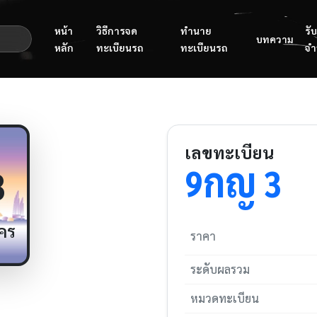
หน้า
วิธีการจด
ทำนาย
รับ
บทความ
หลัก
ทะเบียนรถ
ทะเบียนรถ
จำ
เลขทะเบียน
กญ
9
3
3
คร
ราคา
ระดับผลรวม
หมวดทะเบียน