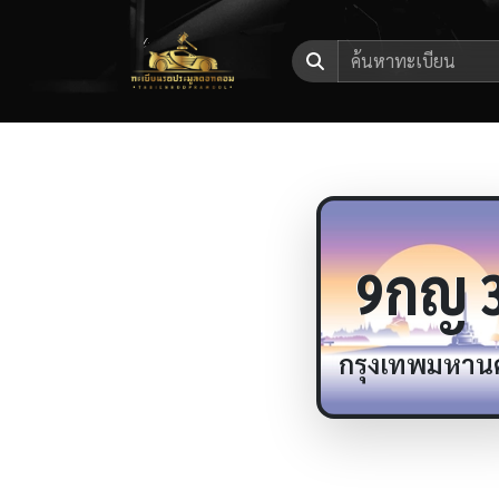
กญ
9
กรุงเทพมหาน