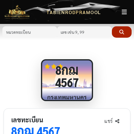
TABIENRODPRAMOOL
กฌ
8
4567
กรุงเทพมหานคร
เลขทะเบียน
แชร์
กฌ
8
4567