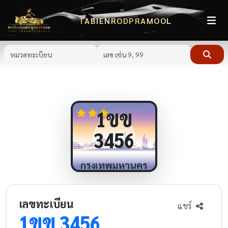
TABIENRODPRAMOOL
ขข
1
3456
กรุงเทพมหานคร
เลขทะเบียน
แชร์
ขข
1
3456