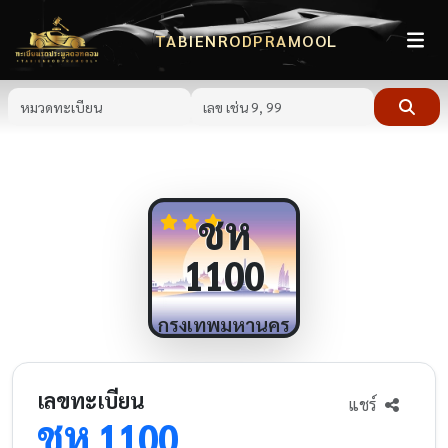
TABIENRODPRAMOOL
ชห
1100
กรุงเทพมหานคร
เลขทะเบียน
แชร์
ชห
1100