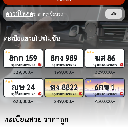
ดาวน์โหลด
ราคาทะเบียนรถ
คลิก
ทะเบียนสวยโปรโมชั่น
กก
กง
ฆส
ก
159
8
989
86
3
งเทพมหานคร
กรุงเทพมหานคร
กรุงเทพมหานคร
กรุงเท
25
24
9,000.-
199,000.-
329,000.-
450,
ญษ
ฆง
กข
กฎ
24
8822
6
1
5
งเทพมหานคร
กรุงเทพมหานคร
กรุงเทพมหานคร
กรุงเท
14
25
10
0,000.-
249,000.-
450,000.-
1,690
ทะเบียนสวย ราคาถูก