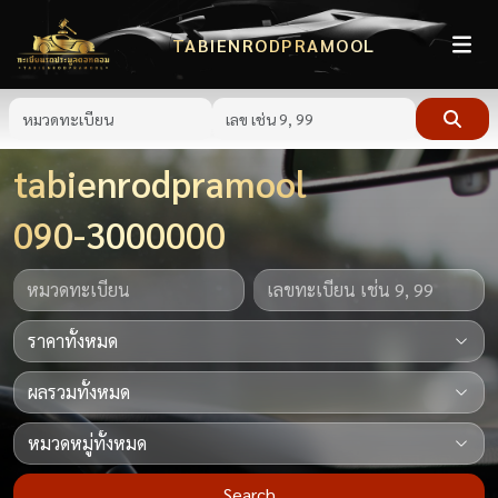
TABIENRODPRAMOOL
tabienrodpramool
090-3000000
Search