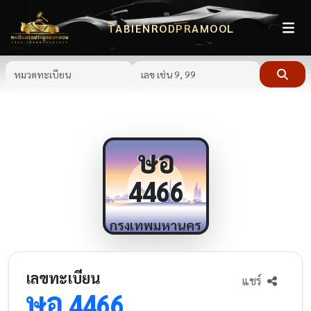
TABIENRODPRAMOOL
ษอ
4466
กรุงเทพมหานคร
เลขทะเบียน
แชร์
ษอ
4466