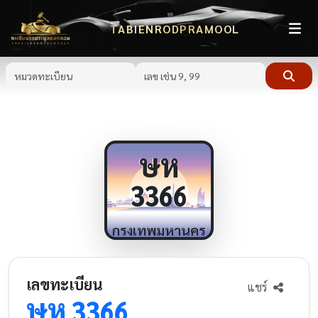
TABIENRODPRAMOOL
ษห
3366
กรุงเทพมหานคร
เลขทะเบียน
แชร์
ษห
3366