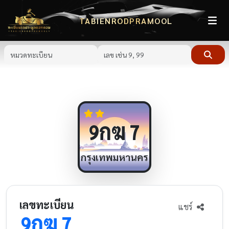
TABIENRODPRAMOOL
กฆ
9
7
กรุงเทพมหานคร
เลขทะเบียน
แชร์
กฆ
9
7