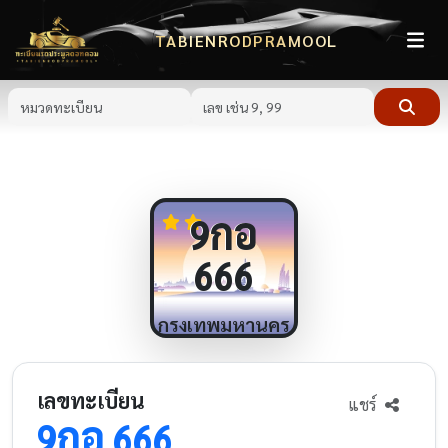
TABIENRODPRAMOOL
กอ
9
666
กรุงเทพมหานคร
เลขทะเบียน
แชร์
กอ
9
666