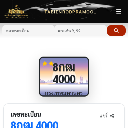
TABIENRODPRAMOOL
กฒ
8
4000
กรุงเทพมหานคร
เลขทะเบียน
แชร์
กฒ
8
4000