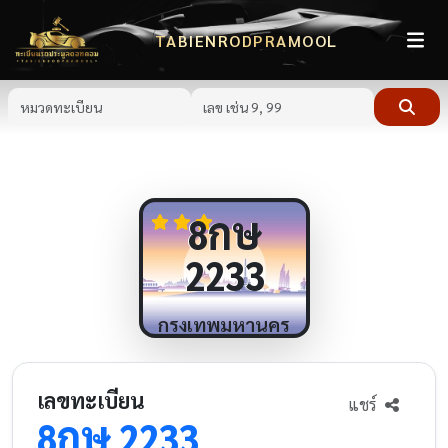
TABIENRODPRAMOOL
กษ
8
2233
กรุงเทพมหานคร
เลขทะเบียน
แชร์
กษ
8
2233