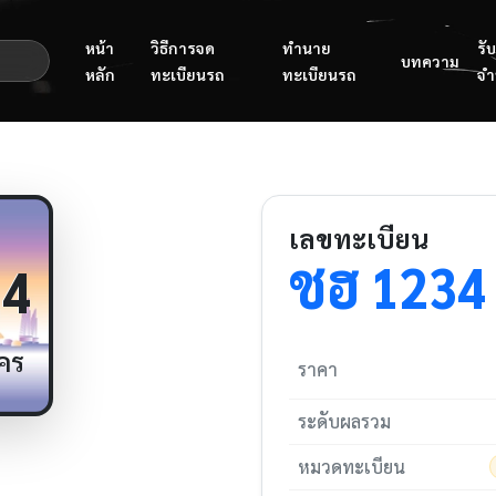
หน้า
วิธีการจด
ทำนาย
รับ
บทความ
หลัก
ทะเบียนรถ
ทะเบียนรถ
จำ
เลขทะเบียน
ชฮ
1234
4
คร
ราคา
ระดับผลรวม
หมวดทะเบียน