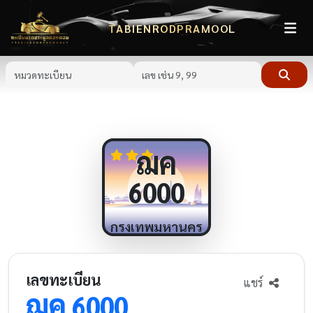
TABIENRODPRAMOOL
ฌค
6000
กรุงเทพมหานคร
เลขทะเบียน
แชร์
ฌค
6000