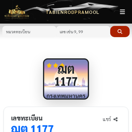
TABIENRODPRAMOOL
ฌต
1177
กรุงเทพมหานคร
เลขทะเบียน
แชร์
ฌต
1177