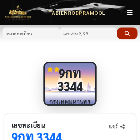
TABIENRODPRAMOOL
กท
9
3344
กรุงเทพมหานคร
เลขทะเบียน
แชร์
กท
9
3344