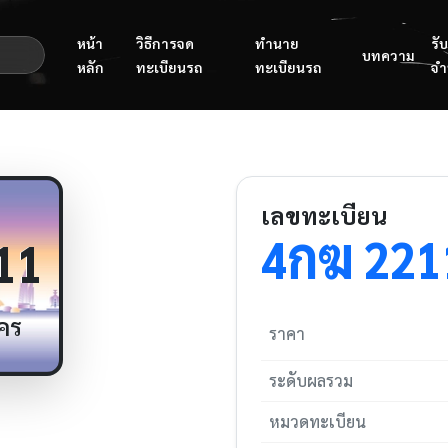
หน้า
วิธีการจด
ทำนาย
รับ
บทความ
หลัก
ทะเบียนรถ
ทะเบียนรถ
จำ
เลขทะเบียน
กฆ
4
221
11
คร
ราคา
ระดับผลรวม
หมวดทะเบียน