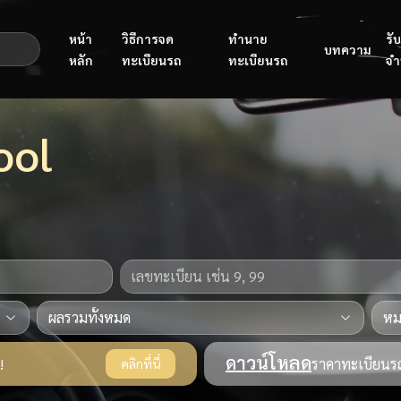
หน้า
วิธีการจด
ทำนาย
รับ
บทความ
หลัก
ทะเบียนรถ
ทะเบียนรถ
จำ
ool
ดาวน์โหลด
!
ราคาทะเบียนรถ
คลิกที่นี่