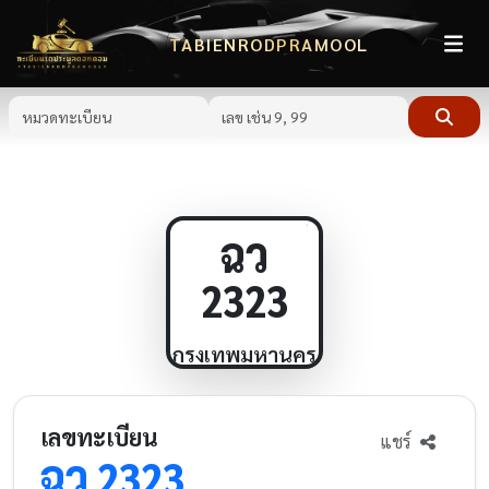
TABIENRODPRAMOOL
ฉว
2323
กรุงเทพมหานคร
เลขทะเบียน
แชร์
ฉว
2323