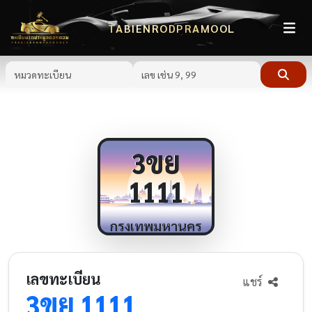
TABIENRODPRAMOOL
ขย
3
1111
กรุงเทพมหานคร
เลขทะเบียน
แชร์
ขย
3
1111