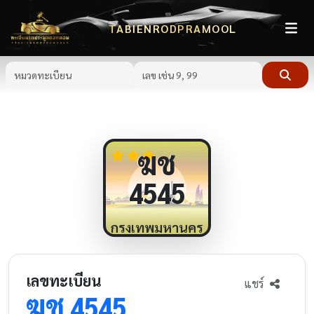
TABIENRODPRAMOOL
ฆช
4545
กรุงเทพมหานคร
เลขทะเบียน
แชร์
ฆช
4545