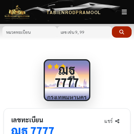
TABIENRODPRAMOOL
ฌฐ
7777
กรุงเทพมหานคร
เลขทะเบียน
แชร์
ฌฐ
7777