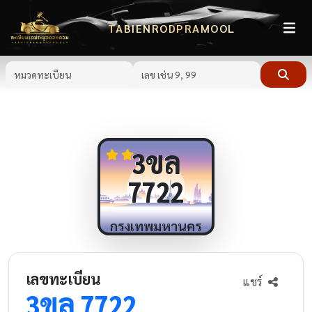
TABIENRODPRAMOOL
ขล
3
7722
กรุงเทพมหานคร
เลขทะเบียน
แชร์
ขล
3
7722