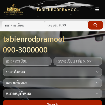
TABIENRODPRAMOOL
tabienrodpramool
090-3000000
Search