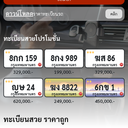
ดาวน์โหลด
ราคาทะเบียนรถ
คลิก
ทะเบียนสวยโปรโมชั่น
กก
กง
ฆส
8
159
8
989
86
กรุงเทพมหานคร
กรุงเทพมหานคร
กรุงเทพมหานคร
9
25
24
329,000.-
199,000.-
329,000.-
ญษ
ฆง
กข
24
8822
6
1
กรุงเทพมหานคร
กรุงเทพมหานคร
กรุงเทพมหานคร
8
14
25
10
620,000.-
249,000.-
450,000.-
ทะเบียนสวย ราคาถูก