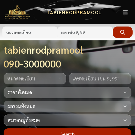
TABIENRODPRAMOOL
tabienrodpramool
090-3000000
Search