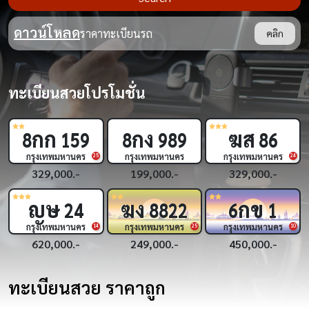
ดาวน์โหลด
ราคาทะเบียนรถ
คลิก
ทะเบียนสวยโปรโมชั่น
กก
กง
ฆส
8
159
8
989
86
กรุงเทพมหานคร
กรุงเทพมหานคร
กรุงเทพมหานคร
9
25
24
329,000.-
199,000.-
329,000.-
ญษ
ฆง
กข
24
8822
6
1
กรุงเทพมหานคร
กรุงเทพมหานคร
กรุงเทพมหานคร
8
14
25
10
620,000.-
249,000.-
450,000.-
ทะเบียนสวย ราคาถูก