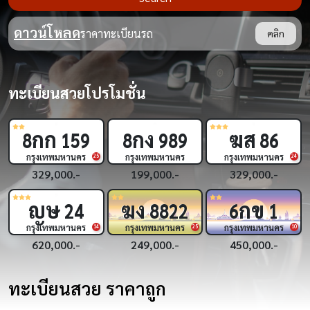
ดาวน์โหลด
ราคาทะเบียนรถ
คลิก
ทะเบียนสวยโปรโมชั่น
ฆส
กพ
กฌ
86
3
33
9
444
กรุงเทพมหานคร
กรุงเทพมหานคร
กรุงเทพมหานคร
24
18
329,000.-
450,000.-
269,000.-
กข
กฎ
ขย
6
1
5
5555
2
555
กรุงเทพมหานคร
กรุงเทพมหานคร
กรุงเทพมหานคร
5
10
450,000.-
1,690,000.-
319,000.-
ทะเบียนสวย ราคาถูก