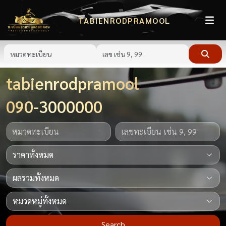
TABIENRODPRAMOOL
tabienrodpramool
090-3000000
Search