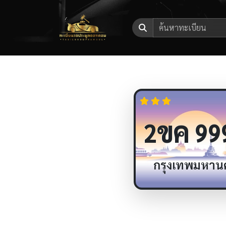
ขค
2
99
กรุงเทพมหาน