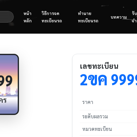
หน้า
วิธีการจด
ทำนาย
รับ
บทความ
หลัก
ทะเบียนรถ
ทะเบียนรถ
จำ
เลขทะเบียน
ขค
2
999
99
คร
ราคา
ระดับผลรวม
หมวดทะเบียน