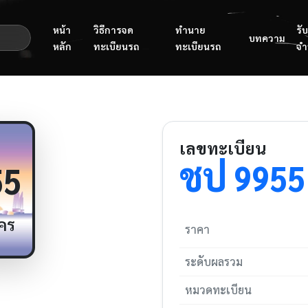
หน้า
วิธีการจด
ทำนาย
รับ
บทความ
หลัก
ทะเบียนรถ
ทะเบียนรถ
จำ
เลขทะเบียน
ชป
9955
55
คร
ราคา
ระดับผลรวม
หมวดทะเบียน