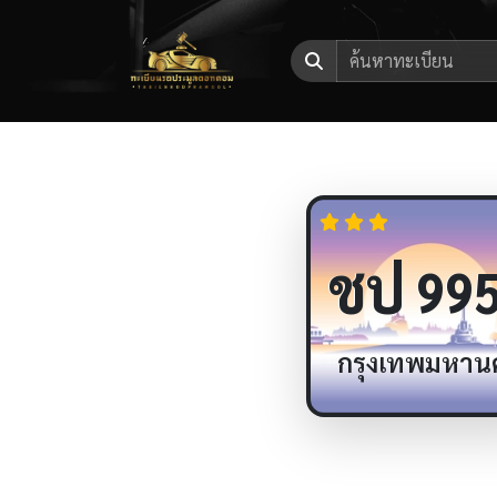
ชป
99
กรุงเทพมหาน