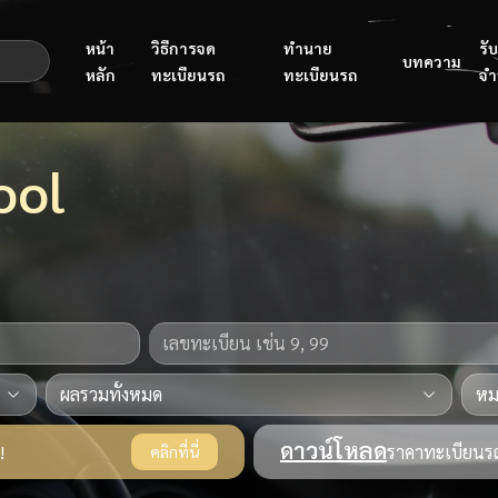
หน้า
วิธีการจด
ทำนาย
รับ
บทความ
หลัก
ทะเบียนรถ
ทะเบียนรถ
จำ
ool
ดาวน์โหลด
!
ราคาทะเบียนรถ
คลิกที่นี่