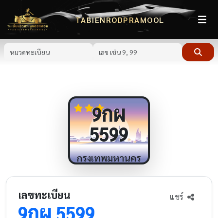
TABIENRODPRAMOOL
กผ
9
5599
กรุงเทพมหานคร
เลขทะเบียน
แชร์
กผ
9
5599