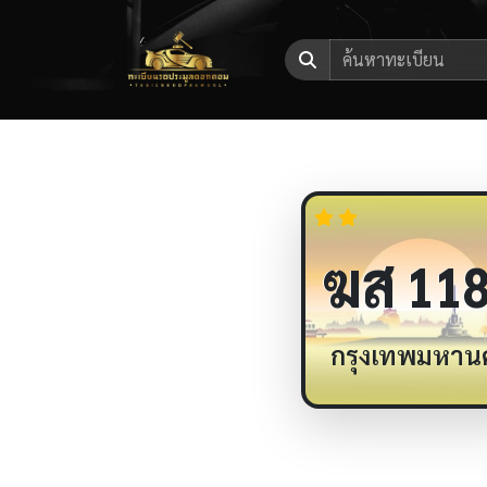
ฆส
11
กรุงเทพมหาน