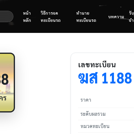
หน้า
วิธีการจด
ทำนาย
รับ
บทความ
หลัก
ทะเบียนรถ
ทะเบียนรถ
จำ
เลขทะเบียน
ฆส
1188
88
คร
ราคา
ระดับผลรวม
หมวดทะเบียน