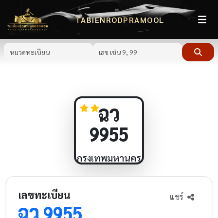
TABIENRODPRAMOOL
ฉว
9955
กรุงเทพมหานคร
เลขทะเบียน
แชร์
ฉว
9955