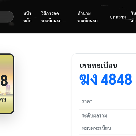
หน้า
วิธีการจด
ทำนาย
รับ
บทความ
หลัก
ทะเบียนรถ
ทะเบียนรถ
จำ
เลขทะเบียน
ฆง
4848
8
คร
ราคา
ระดับผลรวม
หมวดทะเบียน