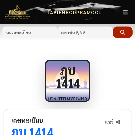
TABIENRODPRAMOOL
ฎบ
1414
กรุงเทพมหานคร
เลขทะเบียน
แชร์
ฎบ
1414