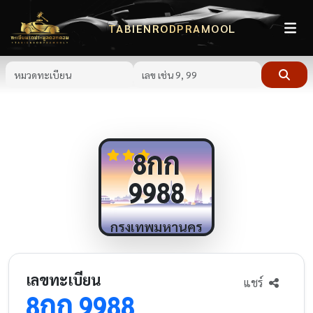
TABIENRODPRAMOOL
กก
8
9988
กรุงเทพมหานคร
เลขทะเบียน
แชร์
กก
8
9988