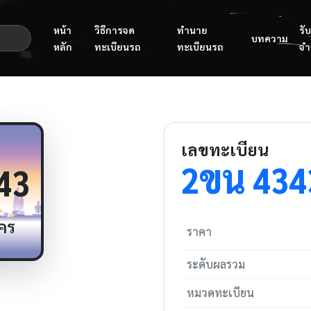
หน้า
วิธีการจด
ทำนาย
รับ
บทความ
หลัก
ทะเบียนรถ
ทะเบียนรถ
จำ
เลขทะเบียน
ขน
2
434
43
คร
ราคา
ระดับผลรวม
หมวดทะเบียน