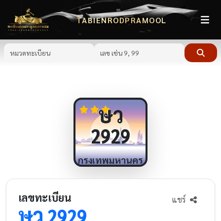
TABIENRODPRAMOOL
ษว
2929
กรุงเทพมหานคร
เลขทะเบียน
แชร์
ษว
2929