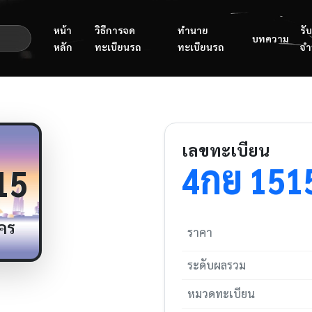
หน้า
วิธีการจด
ทำนาย
รับ
บทความ
หลัก
ทะเบียนรถ
ทะเบียนรถ
จำ
เลขทะเบียน
กย
4
151
15
คร
ราคา
ระดับผลรวม
หมวดทะเบียน