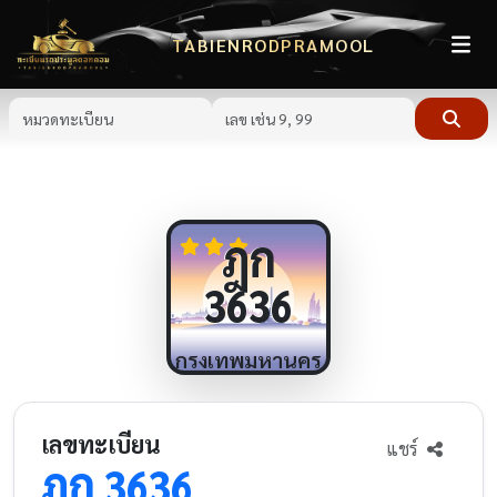
TABIENRODPRAMOOL
ฎก
3636
กรุงเทพมหานคร
เลขทะเบียน
แชร์
ฎก
3636