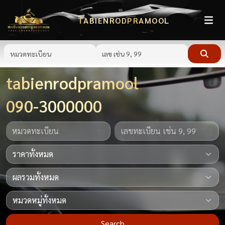
TABIENRODPRAMOOL
tabienrodpramool
090-3000000
Search