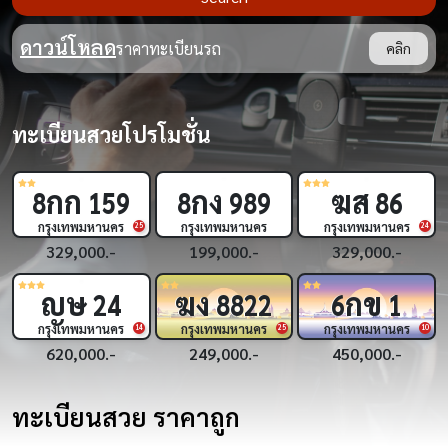
ดาวน์โหลด
ราคาทะเบียนรถ
คลิก
ทะเบียนสวยโปรโมชั่น
กก
กง
ฆส
8
159
8
989
86
กรุงเทพมหานคร
กรุงเทพมหานคร
กรุงเทพมหานคร
9
25
24
329,000.-
199,000.-
329,000.-
ญษ
ฆง
กข
24
8822
6
1
กรุงเทพมหานคร
กรุงเทพมหานคร
กรุงเทพมหานคร
8
14
25
10
620,000.-
249,000.-
450,000.-
ทะเบียนสวย ราคาถูก