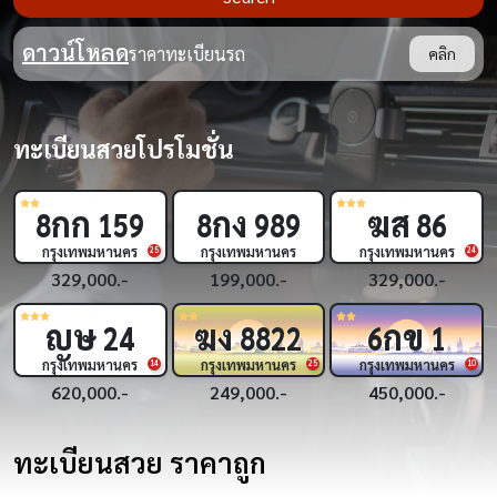
ดาวน์โหลด
ราคาทะเบียนรถ
คลิก
ทะเบียนสวยโปรโมชั่น
ฆส
กพ
กฌ
86
3
33
9
444
กรุงเทพมหานคร
กรุงเทพมหานคร
กรุงเทพมหานคร
24
18
329,000.-
450,000.-
269,000.-
กข
กฎ
ขย
6
1
5
5555
2
555
กรุงเทพมหานคร
กรุงเทพมหานคร
กรุงเทพมหานคร
5
10
450,000.-
1,690,000.-
319,000.-
ทะเบียนสวย ราคาถูก