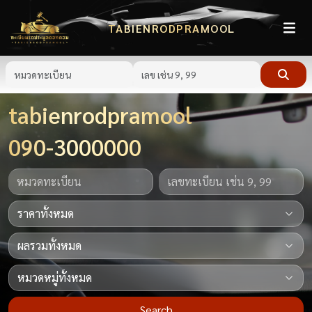
TABIENRODPRAMOOL
tabienrodpramool
090-3000000
Search