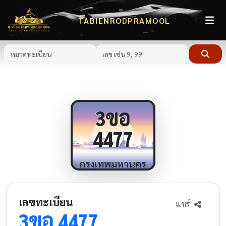
TABIENRODPRAMOOL
ขอ
3
4477
กรุงเทพมหานคร
เลขทะเบียน
แชร์
ขอ
3
4477