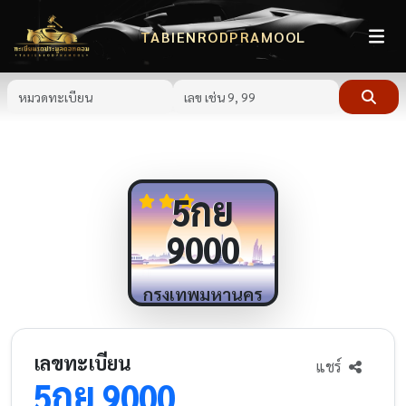
TABIENRODPRAMOOL
กย
5
9000
กรุงเทพมหานคร
เลขทะเบียน
แชร์
กย
5
9000