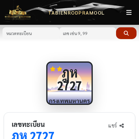
TABIENRODPRAMOOL
ฎห
2727
กรุงเทพมหานคร
เลขทะเบียน
แชร์
ฎห
2727