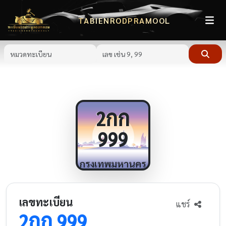
TABIENRODPRAMOOL
กก
2
999
กรุงเทพมหานคร
เลขทะเบียน
แชร์
กก
2
999