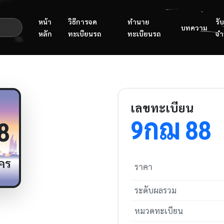
หน้า
วิธีการจด
ทำนาย
รับ
บทความ
หลัก
ทะเบียนรถ
ทะเบียนรถ
จำ
เลขทะเบียน
กฌ
9
88
8
คร
ราคา
ระดับผลรวม
หมวดทะเบียน