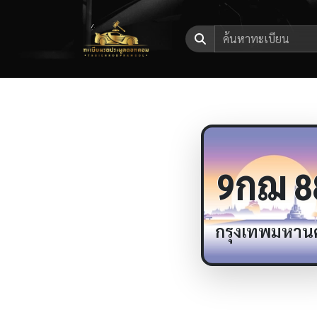
กฌ
9
8
กรุงเทพมหาน