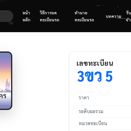
หน้า
วิธีการจด
ทำนาย
รับ
บทความ
หลัก
ทะเบียนรถ
ทะเบียนรถ
จำ
เลขทะเบียน
ขว
3
5
5
คร
ราคา
ระดับผลรวม
หมวดทะเบียน