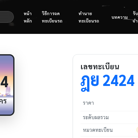
หน้า
วิธีการจด
ทำนาย
รับ
บทความ
หลัก
ทะเบียนรถ
ทะเบียนรถ
จำ
เลขทะเบียน
ฎย
2424
4
คร
ราคา
ระดับผลรวม
หมวดทะเบียน