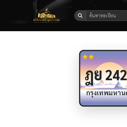
ฎย
242
กรุงเทพมหาน