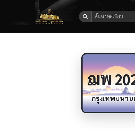
ฌพ
20
กรุงเทพมหาน