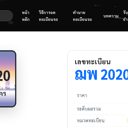
หน้า
วิธีการจด
ทำนาย
รับ
บทความ
หลัก
ทะเบียนรถ
ทะเบียนรถ
จำ
เลขทะเบียน
ฌพ
202
20
คร
ราคา
ระดับผลรวม
หมวดทะเบียน